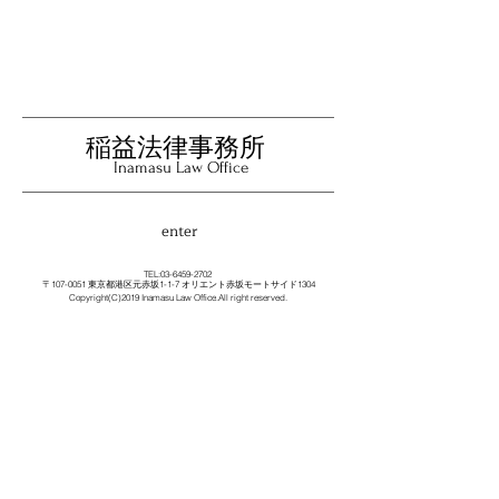
稲益法律事務所
Inamasu Law Office
enter
TEL:
03-6459-2702
〒107-0051​
1-1-7
1304
東京都港区元赤坂
オリエント赤坂モートサイド
Copyright(C)2019 Inamasu Law Office.All right reserved.